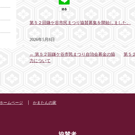
第５２回鎌ケ谷市民まつり協賛募集を開始しました。
2026年5月8日
←
第５２回鎌ケ谷市民まつり自治会募金の協
第５
力について
ホームページ
かまたんの家
協賛者