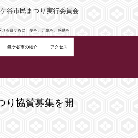
鎌ケ谷市民まつり実行委員会
気を、感動を
鎌ケ谷市の紹介
アクセス
つり協賛募集を開