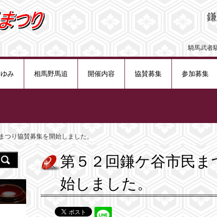
ける鎌ケ谷に 夢を、元
あゆみ
相馬野馬追
開催内容
協賛募集
参加募集
まつり協賛募集を開始しました。
第５２回鎌ケ谷市民ま
始しました。