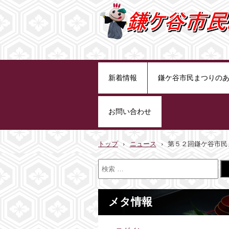
騎馬武者駆
新着情報
鎌ケ谷市民まつりの
お問い合わせ
トップ
›
ニュース
›
第５２回鎌ケ谷市民
メタ情報