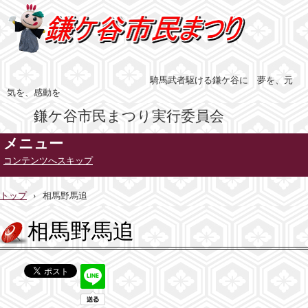
騎馬武者駆ける鎌ケ谷に 夢を、元
気を、感動を
鎌ケ谷市民まつり実行委員会
メニュー
コンテンツへスキップ
トップ
›
相馬野馬追
相馬野馬追