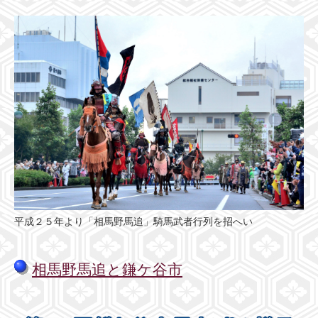
平成２５年より「相馬野馬追」騎馬武者行列を招へい
相馬野馬追と鎌ケ谷市